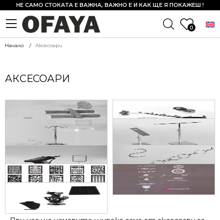
НЕ САМО СТОКАТА Е ВАЖНА, ВАЖНО Е И КАК ЩЕ Я ПОКАЖЕШ !
0
Начало
Аксесоари
АКСЕСОАРИ
АКСЕСОАРИ ЗА БИЖУТА ЛУКС
АКСЕСОАРИ ЗА СТЕНА
АКСЕСОАРИ ЗА ЧАНТИ, ОБУВКИ,
АКСЕСОАРИ ОТ
ОЧИЛА И ШАПКИ
НЕРЪЖДАВЕЙКА
КОНСУМАТИВИ
КУКИ И СИНДЖИРИ
ЛАЗЕРНО РЯЗАНА ЛАМАРИНА
МЕТАЛНИ СТИКЕРИ
СТОЙКИ ЗА БИЖУТА