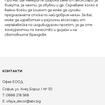
При нас ще намерите широка гама от аксесоари за
бижута, за чанти, за обувки и др. Съзнаваме колко е
важно всеки да клиент да може да изложи
предлаганата стока по най-добрия начин. За вас
може да изработим и различни аксесоари от
неръжавейка по индивидуален проект, за да сте
конкурентни по качество и дизайн и на
световните брандове.
КОНТАКТИ
Офая EООД
София, ул. Княз Борис I № 151
T:
0888 218 588
E:
ofaya_decor@abv.bg