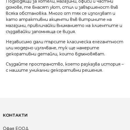
Подходящи за хотели, магазини, офиси и частни
домове, те внасят уют, стил и завършеност във
всяка обстановка. Много от тях се използват и
като атрактивни акценти във витрините на
магазини, привличайки вниманието на клиентите и
създавайки запомняща се визия.
Независимо дали търсите класическа елегантност
или модерно излъчване, тук ще намерите
декоративни детайли, които вдъхновяват.
Създайте пространство, което разказва история –
с нашите уникални декоративни решения.
КОНТАКТИ
Офая EООД