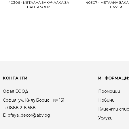
40306 - МЕТАЛНА ЗАКАЧАЛКА ЗА
40307 - МЕТАЛНА ЗАК
ПАНТАЛОНИ
БЛУЗИ
КОНТАКТИ
ИНФОРМАЦИ
Офая EООД
Промоции
София, ул. Княз Борис I № 151
Новини
T:
0888 218 588
Клиенти спис
E:
ofaya_decor@abv.bg
Услуги