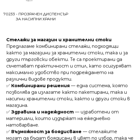
70233 - ПРОЗРАЧЕН ДИСПЕНСЪР
ЗА НАСИПНИ ХРАНИ
Стелажи за магазин и хранителни стоки
Предлагаме комбинирани стелажи, подходящи
както за магазини за хранителни стоки, така и за
други търговски обекти. Те са проектирани да
съчетават практичност и стил, като осигуряват
максимално удобство при подреждането на
различни видове продукти.
✅
Комбинирани решения
— една система, която
позволява да излагате както пакетирани, така и
насипни хранителни стоки, както и други стоки в
магазина.
✅
Здравина и надеждност
— изработени от
материали, които издържат на ежедневно
натоварване.
✅
Възможност за боядисване
— стелажите
могат да бъдат боядисани в цвят по избор, така че