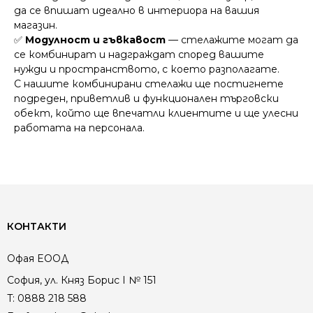
да се впишат идеално в интериора на вашия
магазин.
✅
Модулност и гъвкавост
— стелажите могат да
се комбинират и надграждат според вашите
нужди и пространството, с което разполагате.
С нашите комбинирани стелажи ще постигнете
подреден, приветлив и функционален търговски
обект, който ще впечатли клиентите и ще улесни
работата на персонала.
КОНТАКТИ
Офая EООД
София, ул. Княз Борис I № 151
T:
0888 218 588