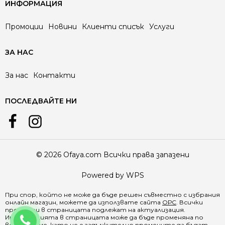
ИНФОРМАЦИЯ
Промоции
Новини
Клиенти списък
Услуги
ЗА НАС
За нас
Контакти
ПОСЛЕДВАЙТЕ НИ
© 2026 Ofaya.com Всички права запазени
Powered by WPS
При спор, който не може да бъде решен съвместно с избрания
онлайн магазин, можете да използвате сайта
ОРС
. Всички
продукти в страницата подлежат на актуализация.
0888 218 588
Информацията в страницата може да бъде променяна по
всяко време, като не е задължително промените да бъдат