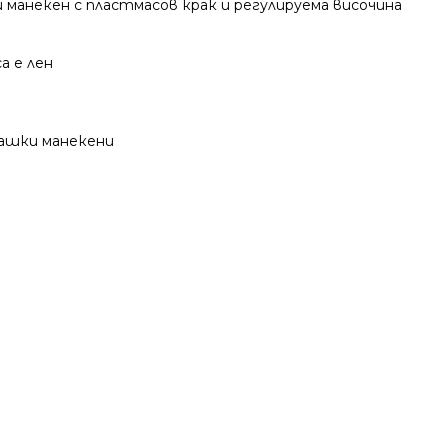
манекен с пластмасов крак и регулируема височина
а е лен
шки манекени