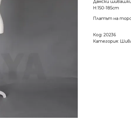
Дамски шивашки 
H:150-185cm
Платът на торс
Код:
20236
Категория:
Шива