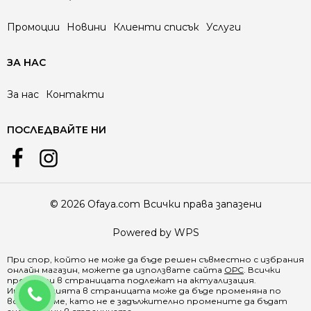
Промоции
Новини
Клиенти списък
Услуги
ЗА НАС
За нас
Контакти
ПОСЛЕДВАЙТЕ НИ
© 2026 Ofaya.com Всички права запазени
Powered by WPS
При спор, който не може да бъде решен съвместно с избрания
онлайн магазин, можете да използвате сайта
ОРС
. Всички
продукти в страницата подлежат на актуализация.
0888 218 588
Информацията в страницата може да бъде променяна по
всяко време, като не е задължително промените да бъдат