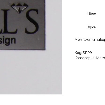
Цвят
Хром
Метален стике
Код:
51109
Категория:
Мет