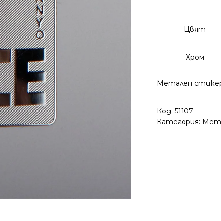
Цвят
Хром
Метален стикер
Код:
51107
Категория:
Мет