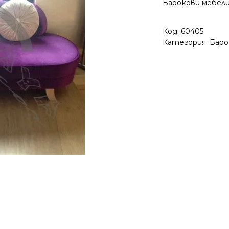
Барокови мебел
Код:
60405
Категория:
Баро